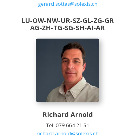
gerard.sottas@solexis.ch
LU-OW-NW-UR-SZ-GL-ZG-GR
AG-ZH-TG-SG-SH-AI-AR
Richard Arnold
Tel. 079 664 21 51
richard.arnold@solexis.ch