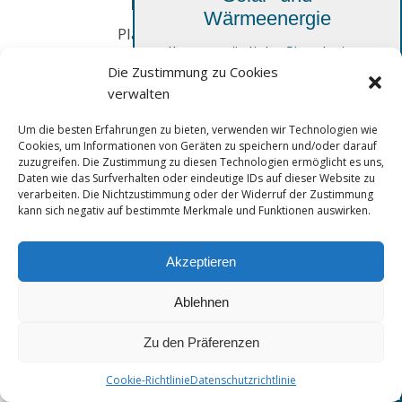
Nelson Rodrigues
Wärmeenergie
Planung und Transport
Ihre persönliche Simulation,
Tel. 024 423 32 83
Die Zustimmung zu Cookies
kostenlos und unverbindlich
nelson.rodrigues@solexis.ch
verwalten
Um die besten Erfahrungen zu bieten, verwenden wir Technologien wie
Cookies, um Informationen von Geräten zu speichern und/oder darauf
zuzugreifen. Die Zustimmung zu diesen Technologien ermöglicht es uns,
Daten wie das Surfverhalten oder eindeutige IDs auf dieser Website zu
verarbeiten. Die Nichtzustimmung oder der Widerruf der Zustimmung
kann sich negativ auf bestimmte Merkmale und Funktionen auswirken.
Solar-Rechner
Akzeptieren
Ablehnen
Thermorechner
Daniel Martelo Santos
Zu den Präferenzen
Lager und Kommissionierung
Cookie-Richtlinie
Datenschutzrichtlinie
Tel. 024 423 32 98